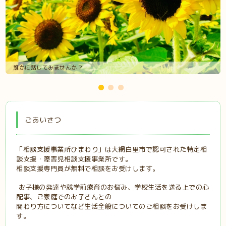
誰かに話してみませんか？
ごあいさつ
「相談支援事業所ひまわり」は大網白里市で認可された特定相
談支援・
障害児相談支援
事業所です。
相談支援専門員が無料で相談をお受けします。
お子様の発達や就学前療育のお悩み、学校生活を送る上での心
配事、ご家庭で
のお子さんとの
関わり方
についてなど
生活全般についてのご相談
をお受
けしま
す。